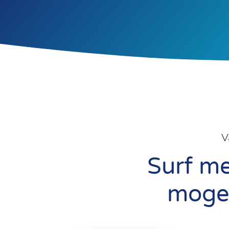
V
Surf me
mogel