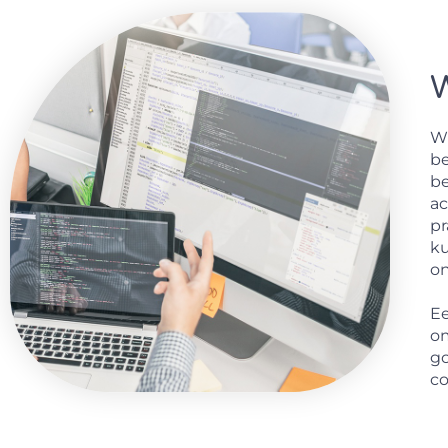
Wi
be
be
ac
pr
ku
on
Ee
om
go
co