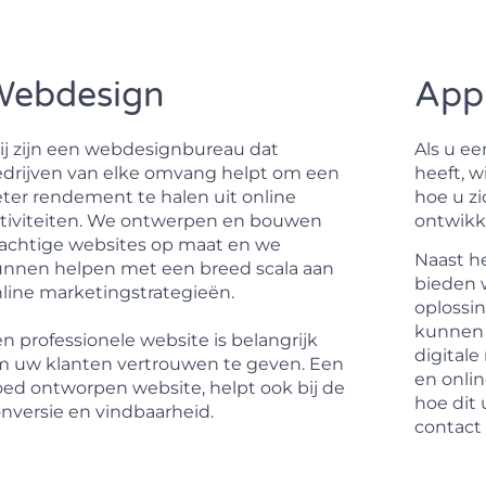
Webdesign
Appl
j zijn een webdesignbureau dat
Als u e
drijven van elke omvang helpt om een
heeft, 
ter rendement te halen uit online
hoe u zi
tiviteiten. We ontwerpen en bouwen
ontwikk
achtige websites op maat en we
Naast h
nnen helpen met een breed scala aan
bieden w
line marketingstrategieën.
oplossi
kunnen 
n professionele website is belangrijk
digital
 uw klanten vertrouwen te geven. Een
en onli
ed ontworpen website, helpt ook bij de
hoe dit
nversie en vindbaarheid.
contact